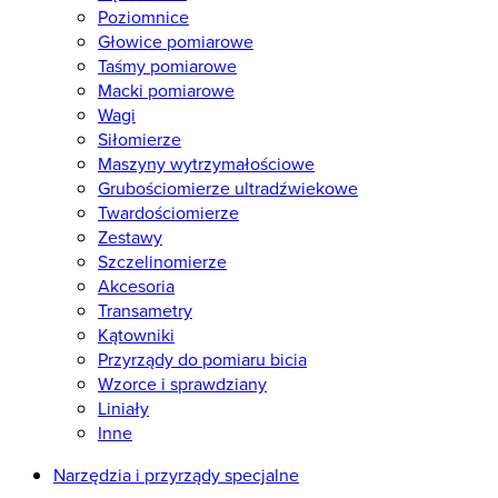
Poziomnice
Głowice pomiarowe
Taśmy pomiarowe
Macki pomiarowe
Wagi
Siłomierze
Maszyny wytrzymałościowe
Grubościomierze ultradźwiekowe
Twardościomierze
Zestawy
Szczelinomierze
Akcesoria
Transametry
Kątowniki
Przyrządy do pomiaru bicia
Wzorce i sprawdziany
Liniały
Inne
Narzędzia i przyrządy specjalne