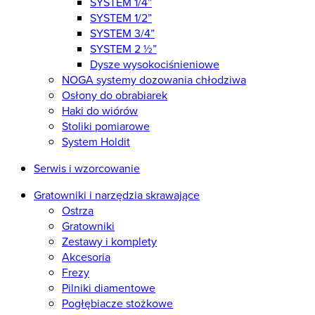
SYSTEM 1/4”
SYSTEM 1/2”
SYSTEM 3/4”
SYSTEM 2 ½”
Dysze wysokociśnieniowe
NOGA systemy dozowania chłodziwa
Osłony do obrabiarek
Haki do wiórów
Stoliki pomiarowe
System Holdit
Serwis i wzorcowanie
Gratowniki i narzędzia skrawające
Ostrza
Gratowniki
Zestawy i komplety
Akcesoria
Frezy
Pilniki diamentowe
Pogłębiacze stożkowe