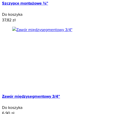
Szczypce montażowe ¾”
Do koszyka
37,82 zł
Zawór międzysegmentowy 3/4"
Do koszyka
6,90 zł