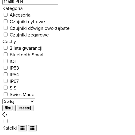
Kategoria
Akcesoria
Czujniki cyfrowe
Czujniki dźwigniowo-zębate
Czujniki zegarowe
Cechy
2 lata gwarancji
Bluetooth Smart
IOT
IP53
IP54
IP67
SIS
Swiss Made
Kafelki