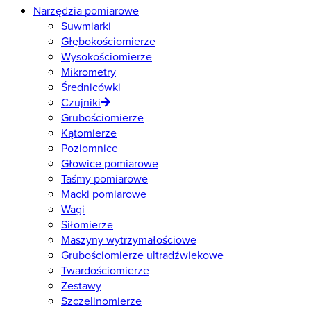
Narzędzia pomiarowe
Suwmiarki
Głębokościomierze
Wysokościomierze
Mikrometry
Średnicówki
Czujniki
Grubościomierze
Kątomierze
Poziomnice
Głowice pomiarowe
Taśmy pomiarowe
Macki pomiarowe
Wagi
Siłomierze
Maszyny wytrzymałościowe
Grubościomierze ultradźwiekowe
Twardościomierze
Zestawy
Szczelinomierze