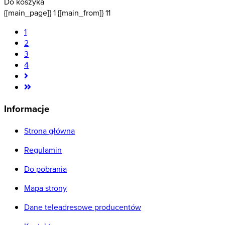
Do koszyka
{[main_page]} 1 {[main_from]} 11
1
2
3
4
Informacje
Strona główna
Regulamin
Do pobrania
Mapa strony
Dane teleadresowe producentów