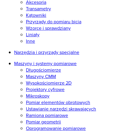
Akcesoria
Transametry
Kątowniki
Przyrządy do pomiaru bicia
Wzorce i sprawdziany
Liniały
Inne
Narzędzia i przyrządy specjalne
Maszyny i systemy pomiarowe
Długościomierze
Maszyny CMM
Wysokościomierze 2D
Projektory cyfrowe
Mikroskopy
Pomiar elementów obrotowych
Ustawianie narzędzi skrawających
Ramiona pomiarowe
Pomiar geometrii
Oprogramowanie pomiarowe