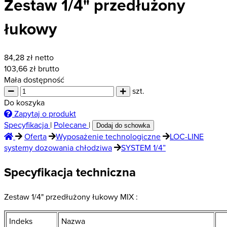
Zestaw 1/4" przedłużony
łukowy
84,28
zł netto
103,66
zł brutto
Mała dostępność
szt.
Do koszyka
Zapytaj o produkt
Specyfikacja
|
Polecane
|
Dodaj do schowka
Oferta
Wyposażenie technologiczne
LOC-LINE
systemy dozowania chłodziwa
SYSTEM 1/4”
Specyfikacja techniczna
Zestaw 1/4" przedłużony łukowy MIX :
Indeks
Nazwa