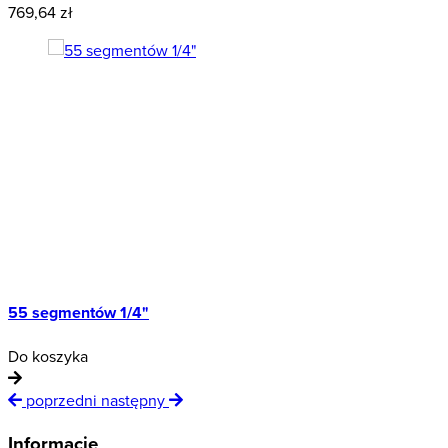
769,64 zł
1
55 segmentów 1/4"
E
Do koszyka
D
poprzedni
następny
Informacje