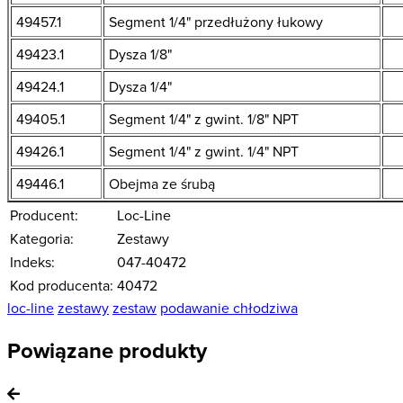
49457.1
Segment 1/4" przedłużony łukowy
49423.1
Dysza 1/8"
49424.1
Dysza 1/4"
49405.1
Segment 1/4" z gwint. 1/8" NPT
49426.1
Segment 1/4" z gwint. 1/4" NPT
49446.1
Obejma ze śrubą
Producent:
Loc-Line
Kategoria:
Zestawy
Indeks:
047-40472
Kod producenta:
40472
loc-line
zestawy
zestaw
podawanie chłodziwa
Powiązane produkty