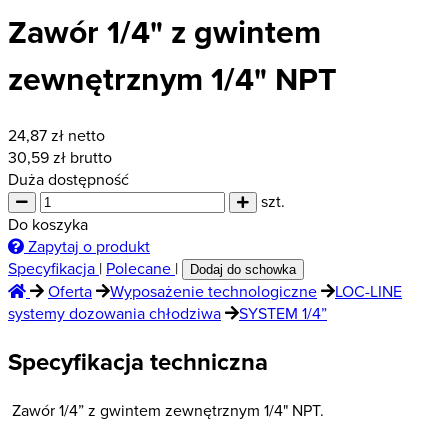
Zawór 1/4" z gwintem
zewnętrznym 1/4" NPT
24,87
zł netto
30,59
zł brutto
Duża dostępność
szt.
Do koszyka
Zapytaj o produkt
Specyfikacja
|
Polecane
|
Dodaj do schowka
Oferta
Wyposażenie technologiczne
LOC-LINE
systemy dozowania chłodziwa
SYSTEM 1/4”
Specyfikacja techniczna
Zawór 1/4” z gwintem zewnętrznym 1/4" NPT.