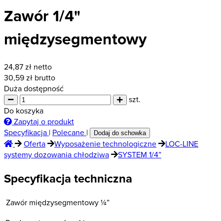
Zawór 1/4"
międzysegmentowy
24,87
zł netto
30,59
zł brutto
Duża dostępność
szt.
Do koszyka
Zapytaj o produkt
Specyfikacja
|
Polecane
|
Dodaj do schowka
Oferta
Wyposażenie technologiczne
LOC-LINE
systemy dozowania chłodziwa
SYSTEM 1/4”
Specyfikacja techniczna
Zawór międzysegmentowy ¼”