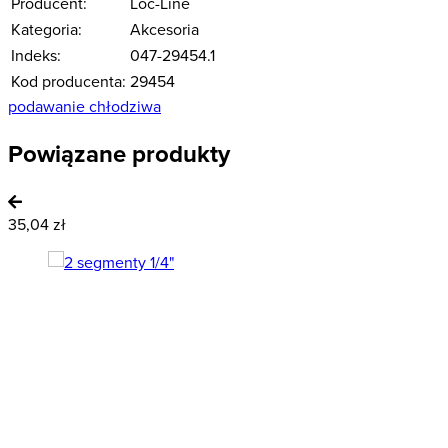
Producent:
Loc-Line
Kategoria:
Akcesoria
Indeks:
047-29454.1
Kod producenta:
29454
podawanie chłodziwa
Powiązane produkty
35,04 zł
7