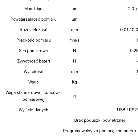
Max. błąd
µm
2.0 +
Powatarzalność pomiaru
µm
Rozdzielczość
mm
0.01 / 0.
Prędkość pomiaru
mm/s
Siła pomiarowa
N
0.25
Żywotność bateri
H
Wysokość
mm
Waga
Kg
Waga standardowej końcówki
g
pomiarowej
Wyjście danych
USB / RS23
Brak poduszki powietrznej
Programowalny za pomocą komputera