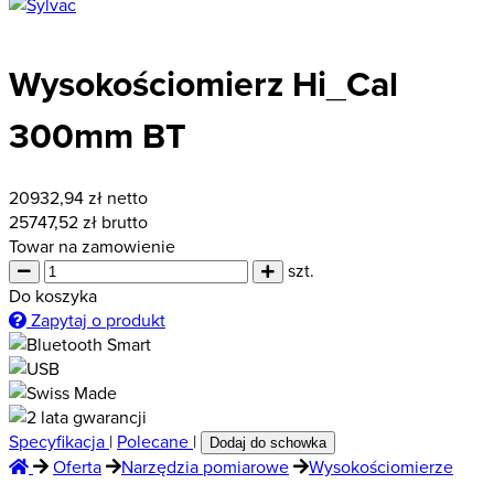
Wysokościomierz Hi_Cal
300mm BT
20932,94
zł netto
25747,52
zł brutto
Towar na zamowienie
szt.
Do koszyka
Zapytaj o produkt
Specyfikacja
|
Polecane
|
Dodaj do schowka
Oferta
Narzędzia pomiarowe
Wysokościomierze