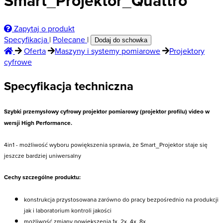
Smart_Projektor_Quattro
Zapytaj o produkt
Specyfikacja
|
Polecane
|
Dodaj do schowka
Oferta
Maszyny i systemy pomiarowe
Projektory
cyfrowe
Specyfikacja techniczna
Szybki przemysłowy cyfrowy projektor pomiarowy (projektor profilu) video w
wersji High Performance.
4in1 - możliwość wyboru powiększenia sprawia, że Smart_Projektor staje się
jeszcze bardziej uniwersalny
Cechy szczególne produktu:
konstrukcja przystosowana zarówno do pracy bezpośrednio na produkcji
jak i laboratorium kontroli jakości
możliwość zmiany powiększenia 1x, 2x, 4x, 8x