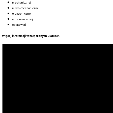
mechanicznej
mikro-mechanicznej
elektronicznej
motoryzacyjnej
opakowań
Więcej informacji w załączonych ulotkach.