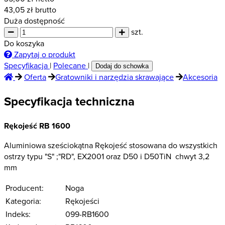
43,05
zł brutto
Duża dostępność
szt.
Do koszyka
Zapytaj o produkt
Specyfikacja
|
Polecane
|
Dodaj do schowka
Oferta
Gratowniki i narzędzia skrawające
Akcesoria
Specyfikacja techniczna
Rękojeść RB 1600
Aluminiowa sześciokątna Rękojeść stosowana do wszystkich
ostrzy typu "S" ;"RD", EX2001 oraz D50 i D50TiN chwyt 3,2
mm
Producent:
Noga
Kategoria:
Rękojeści
Indeks:
099-RB1600