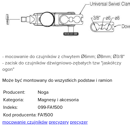
-
mocowanie do czujników z chwytem Ø6mm; Ø8mm; Ø3/8"
- zacisk do czujników dżwigniowo-zębatych tzw "jaskółczy
ogon"
Może być montowany do wszystkich podstaw i ramion
Producent:
Noga
Kategoria:
Magnesy i akcesoria
Indeks:
099-FA1500
Kod producenta:
FA1500
mocowanie czujników
precyzery
precyzer