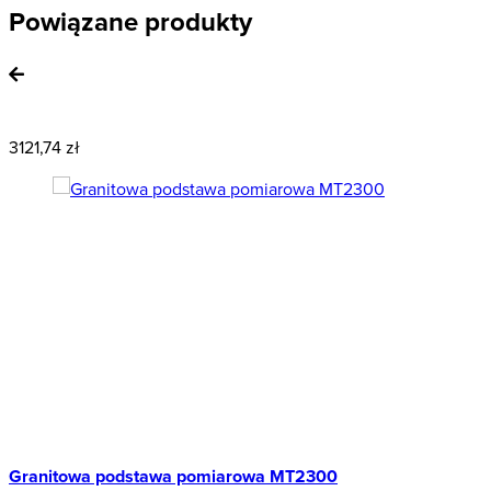
Powiązane produkty
Nowość
P
Polecany
1
3121,74 zł
Granitowa podstawa pomiarowa MT2300