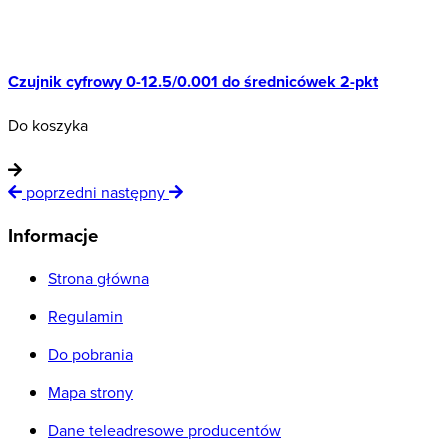
Czujnik cyfrowy 0-12.5/0.001 do średnicówek 2-pkt
C
Do koszyka
D
poprzedni
następny
Informacje
Strona główna
Regulamin
Do pobrania
Mapa strony
Dane teleadresowe producentów