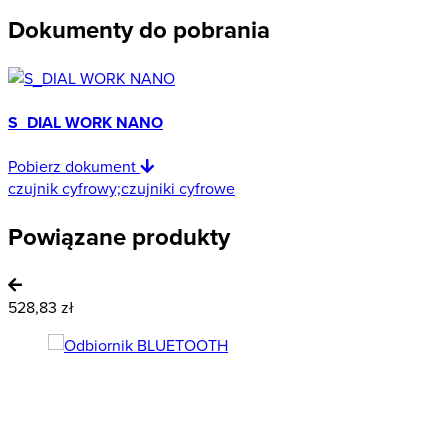
Dokumenty do pobrania
S_DIAL WORK NANO
Pobierz dokument
czujnik cyfrowy;czujniki cyfrowe
Powiązane produkty
528,83 zł
6