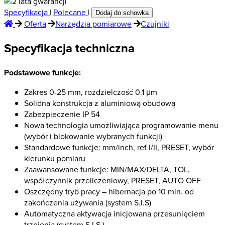
Specyfikacja
|
Polecane
|
Dodaj do schowka
Oferta
Narzędzia pomiarowe
Czujniki
Specyfikacja techniczna
Podstawowe funkcje:
Zakres 0-25 mm, rozdzielczość 0.1 μm
Solidna konstrukcja z aluminiową obudową
Zabezpieczenie IP 54
Nowa technologia umożliwiająca programowanie menu
(wybór i blokowanie wybranych funkcji)
Standardowe funkcje: mm/inch, ref I/II, PRESET, wybór
kierunku pomiaru
Zaawansowane funkcje: MIN/MAX/DELTA, TOL,
współczynnik przeliczeniowy, PRESET, AUTO OFF
Oszczędny tryb pracy – hibernacja po 10 min. od
zakończenia używania (system S.I.S)
Automatyczna aktywacja inicjowana przesunięciem
trzpienia (system S.I.S.)